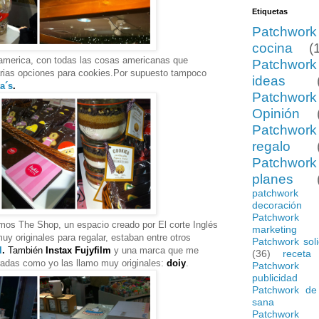
Etiquetas
Patchwork
cocina
(
america, con todas las cosas americanas que
Patchwork
rias opciones para cookies.Por supuesto tampoco
ideas
a´s
.
Patchwork
Opinión
Patchwork
regalo
Patchwork
planes
patchwork
decoración
Patchwork
mos The Shop, un espacio creado por El corte Inglés
marketing
y originales para regalar, estaban entre otros
Patchwork soli
l
.
También
Instax Fujyfilm
y una marca que me
(36)
receta
radas como yo las llamo muy originales:
doiy
.
Patchwork
publicidad
Patchwork de
sana
Patchwork