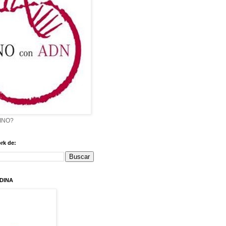
VINO?
rk de:
DINA