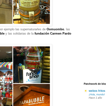
r ejemplo las supernaturarles de
Oomuombo
, las
ble
y las solidarias de la
fundación Carmen Pardo
Patchwork de blo
webos fritos
¡Hola, mundo!
Hace 1 año