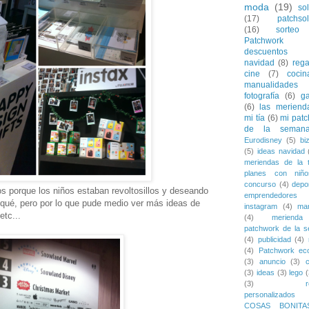
moda
(19)
sol
(17)
patchsol
(16)
sorteo
Patchwork
descuentos
navidad
(8)
rega
cine
(7)
cocin
manualidades
fotografía
(6)
ga
(6)
las meriend
mi tía
(6)
mi pat
de la seman
Eurodisney
(5)
bi
(5)
ideas navidad
meriendas de la t
planes con niño
concurso
(4)
depo
os porque los niños estaban revoltosillos y deseando
emprendedores
or qué, pero por lo que pude medio ver más ideas de
instagram
(4)
mar
etc...
(4)
merienda
patchwork de la 
(4)
publicidad
(4)
(4)
Patchwork eco
(3)
anuncio
(3)
(3)
ideas
(3)
lego
(
(3)
personalizados
COSAS BONITA