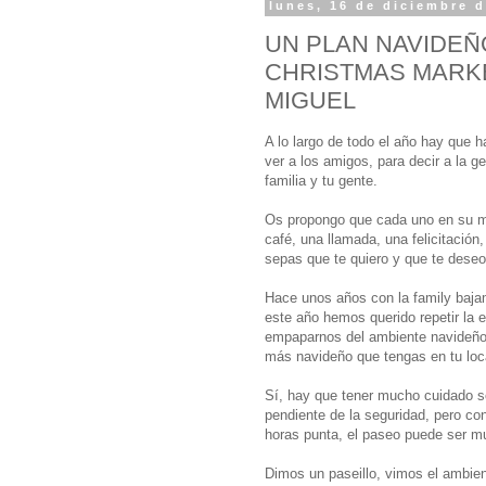
lunes, 16 de diciembre 
UN PLAN NAVIDEÑ
CHRISTMAS MARKE
MIGUEL
A lo largo de todo el año hay que 
ver a los amigos, para decir a la ge
familia y tu gente.
Os propongo que cada uno en su me
café, una llamada, una felicitación
sepas que te quiero y que te deseo
Hace unos años con la family baja
este año hemos querido repetir la 
empaparnos del ambiente navideño. 
más navideño que tengas en tu loc
Sí, hay que tener mucho cuidado so
pendiente de la seguridad, pero co
horas punta, el paseo puede ser m
Dimos un paseillo, vimos el ambien