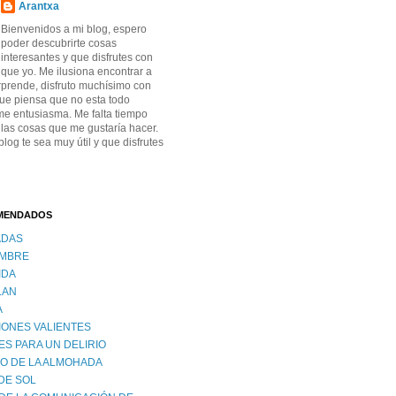
Arantxa
Bienvenidos a mi blog, espero
poder descubrirte cosas
interesantes y que disfrutes con
 que yo. Me ilusiona encontrar a
prende, disfruto muchísimo con
que piensa que no esta todo
me entusiasma. Me falta tiempo
 las cosas que me gustaría hacer.
log te sea muy útil y que disfrutes
MENDADOS
ADAS
OMBRE
IDA
LAN
A
ONES VALIENTES
ES PARA UN DELIRIO
DO DE LA ALMOHADA
DE SOL