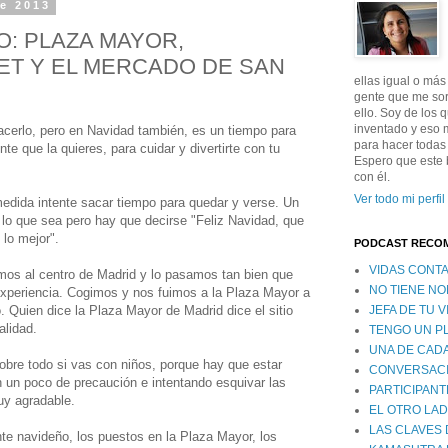
de 2013
O: PLAZA MAYOR,
T Y EL MERCADO DE SAN
ellas igual o más
gente que me sor
ello. Soy de los 
inventado y eso 
hacerlo, pero en Navidad también, es un tiempo para
para hacer todas
nte que la quieres, para cuidar y divertirte con tu
Espero que este b
con él.
Ver todo mi perfil
dida intente sacar tiempo para quedar y verse. Un
, lo que sea pero hay que decirse "Feliz Navidad, que
 lo mejor".
PODCAST RECO
VIDAS CONT
mos al centro de Madrid y lo pasamos tan bien que
NO TIENE N
experiencia. Cogimos y nos fuimos a la Plaza Mayor a
Quien dice la Plaza Mayor de Madrid dice el sitio
JEFA DE TU V
alidad.
TENGO UN P
UNA DE CAD
bre todo si vas con niños, porque hay que estar
CONVERSACI
n un poco de precaución e intentando esquivar las
PARTICIPANT
uy agradable.
EL OTRO LA
LAS CLAVES 
te navideño, los puestos en la Plaza Mayor, los