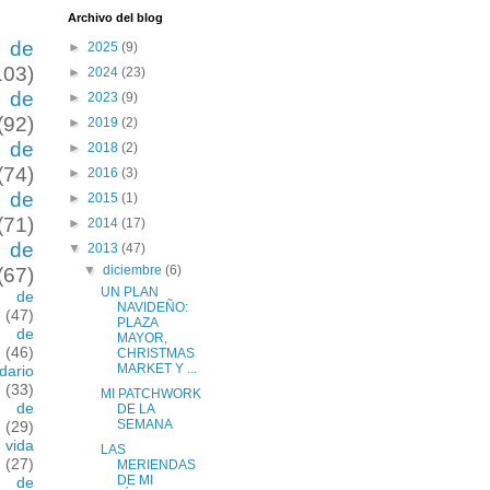
Archivo del blog
 de
►
2025
(9)
103)
►
2024
(23)
 de
►
2023
(9)
(92)
►
2019
(2)
 de
►
2018
(2)
(74)
►
2016
(3)
 de
►
2015
(1)
(71)
►
2014
(17)
 de
▼
2013
(47)
▼
diciembre
(6)
(67)
UN PLAN
 de
NAVIDEÑO:
(47)
PLAZA
 de
MAYOR,
(46)
CHRISTMAS
MARKET Y ...
dario
(33)
MI PATCHWORK
 de
DE LA
SEMANA
(29)
 vida
LAS
(27)
MERIENDAS
DE MI
 de