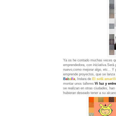
Ya os he contado muchas veces qu
emprendedora, con iniciativa.Será
nuevo,como mejorar algo, etc... Y
emprende proyectos, que se lanza 
B
a
b
a
l
l
a
, Indara de
El sofá amarill
montar unos talleres:
Vi luz y entre
se realizan en otras ciudades, han 
hubieran deseado tener a su alcan