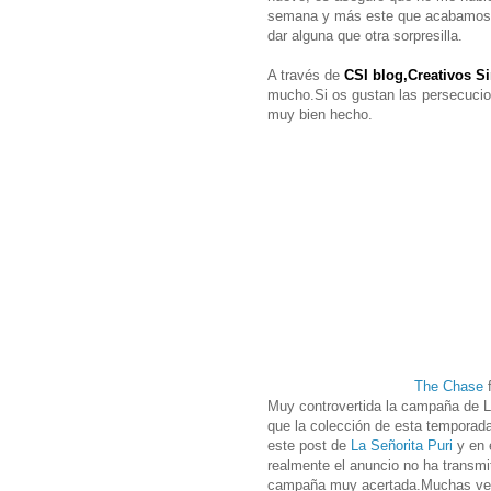
semana y más este que acabamos de
dar alguna que otra sorpresilla.
A través de
CSI blog,Creativos Si
mucho.Si os gustan las persecucion
muy bien hecho.
The Chase
Muy controvertida la campaña de 
que la colección de esta temporada
este post de
La Señorita Puri
y en 
realmente el anuncio no ha transmi
campaña muy acertada.Muchas vec