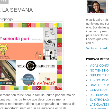
2012
 LA SEMANA
propongo:
ellas igual o más
gente que me sor
ello. Soy de los 
inventado y eso 
para hacer todas
Espero que este b
con él.
Ver todo mi perfil
PODCAST RECO
VIDAS CONT
NO TIENE N
JEFA DE TU V
TENGO UN P
UNA DE CAD
CONVERSACI
 semana tan tarde pero la familia, prima por encima de
PARTICIPANT
.Una vez más os tengo que decir que se me ha
EL OTRO LA
viernes me hubieran dicho que empezaba la semana de
LAS CLAVES 
a importado, pero eso sí se agradece el fin de