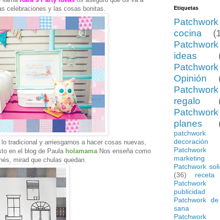
las celebraciones y las cosas bonitas.
Etiquetas
Patchwork
cocina
(
Patchwork
ideas
Patchwork
Opinión
Patchwork
regalo
Patchwork
planes
patchwork
decoración
o tradicional y arriesgarnos a hacer cosas nuevas,
Patchwork
sto en el blog de Paula
holamama
.Nos enseña como
marketing
nés, mirad que chulas quedan.
Patchwork soli
(36)
receta
Patchwork
publicidad
Patchwork de
sana
Patchwork