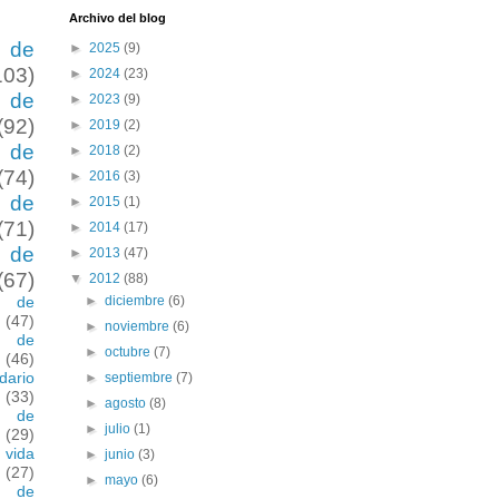
Archivo del blog
 de
►
2025
(9)
103)
►
2024
(23)
 de
►
2023
(9)
(92)
►
2019
(2)
 de
►
2018
(2)
(74)
►
2016
(3)
 de
►
2015
(1)
(71)
►
2014
(17)
 de
►
2013
(47)
(67)
▼
2012
(88)
 de
►
diciembre
(6)
(47)
►
noviembre
(6)
 de
►
octubre
(7)
(46)
dario
►
septiembre
(7)
(33)
►
agosto
(8)
 de
►
julio
(1)
(29)
 vida
►
junio
(3)
(27)
►
mayo
(6)
 de