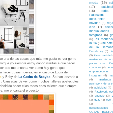
moda
(19)
sol
(17)
patchsol
(16)
sorteo
Patchwork
descuentos
navidad
(8)
rega
cine
(7)
cocin
manualidades
fotografía
(6)
ga
(6)
las meriend
mi tía
(6)
mi pat
de la seman
Eurodisney
(5)
bi
(5)
ideas navidad
e una de las cosas que más me gusta es ver gente
meriendas de la t
 porque yo siempre estoy dando vueltas a que hacer
planes con niño
 por eso me encanta ver como hay gente que
concurso
(4)
depo
emprendedores
a hacer cosas nuevas, es el caso de Lucía de
instagram
(4)
mar
o
y Beby de
La Casita de Bebybo
.
Se han lanzado a
(4)
merienda
. Cansadas de ver como muchos talleres apetecibles
patchwork de la 
decidido hacer ellas todos esos talleres que siempre
(4)
publicidad
(4)
ce, me encanta el proyecto.
(4)
Patchwork eco
(3)
anuncio
(3)
(3)
ideas
(3)
lego
(
(3)
personalizados
COSAS BONITA