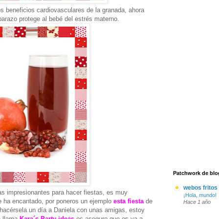
os beneficios cardiovasculares de la granada, ahora
arazo protege al bebé del estrés materno.
Patchwork de blo
webos fritos
as impresionantes para hacer fiestas, es muy
¡Hola, mundo!
Me ha encantado, por poneros un ejemplo
esta fiesta
de
Hace 1 año
hacérsela un día a Daniela con unas amigas, estoy
e llama
Kara´s Party ideas
os aseguro que os va a