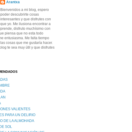
Arantxa
Bienvenidos a mi blog, espero
poder descubrirte cosas
interesantes y que disfrutes con
 que yo. Me ilusiona encontrar a
prende, disfruto muchísimo con
que piensa que no esta todo
me entusiasma. Me falta tiempo
 las cosas que me gustaría hacer.
log te sea muy útil y que disfrutes
MENDADOS
ADAS
OMBRE
IDA
LAN
A
ONES VALIENTES
ES PARA UN DELIRIO
DO DE LA ALMOHADA
DE SOL