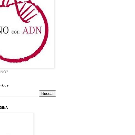
VINO?
rk de:
DINA