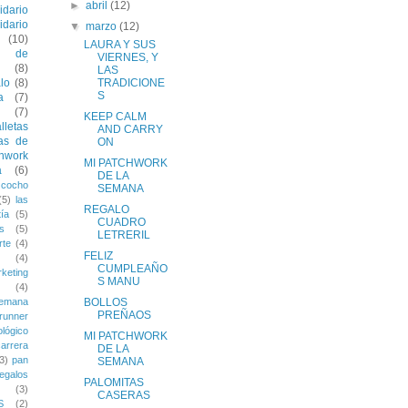
►
abril
(12)
idario
idario
▼
marzo
(12)
(10)
LAURA Y SUS
 de
VIERNES, Y
(8)
LAS
lo
(8)
TRADICIONE
S
a
(7)
(7)
KEEP CALM
lletas
AND CARRY
as de
ON
chwork
MI PATCHWORK
a
(6)
DE LA
zcocho
SEMANA
(5)
las
REGALO
ía
(5)
CUADRO
s
(5)
LETRERIL
rte
(4)
FELIZ
(4)
CUMPLEAÑO
keting
S MANU
(4)
semana
BOLLOS
PREÑAOS
runner
lógico
MI PATCHWORK
carrera
DE LA
3)
pan
SEMANA
regalos
PALOMITAS
(3)
CASERAS
S
(2)