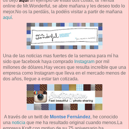
os dejo
aquí
un ejemplo de estas dos cosas, la Tienda
online de Mr.Wonderful, se abre mañana y les deseo todo lo
mejor.No os la perdáis, la podéis visitar a partir de mañana
aquí
.
Una de las noticias mas fuertes de la semana para mí ha
sido que facebook haya comprado
Instagram
por mil
millones de dólares.Hay veces que resulta increíble que una
empresa como Instagram que lleva en el mercado menos de
dos años, llegue a estar tan cotizada.
A través de un twitt de
Montse Fernández
, he conocido
una
noticia
que me ha resultado original cuando menos.La
empresa Kraft con motivo de su 75 aniversario ha